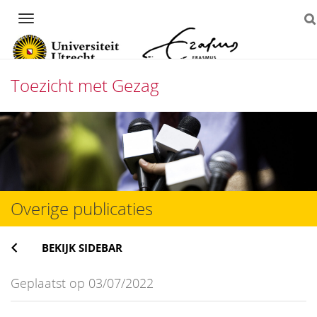
Navigation
Toezicht met Gezag
Direct
naar
het
inhoud
Overige publicaties
BEKIJK SIDEBAR
Geplaatst op 03/07/2022