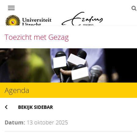
Navigation
Toezicht met Gezag
Direct
naar
het
inhoud
Agenda
BEKIJK SIDEBAR
Datum:
13 oktober 2025