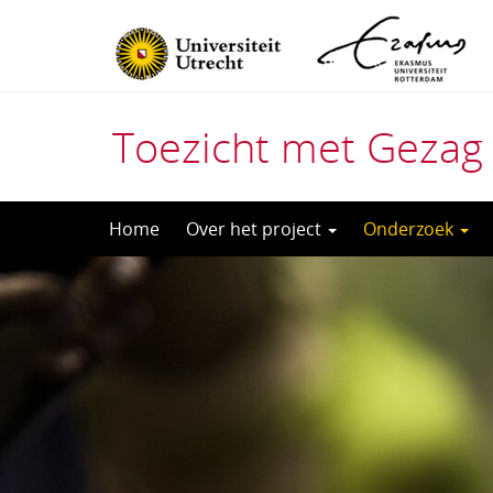
Toezicht met Gezag
Direct
Home
Over het project
Onderzoek
naar
het
inhoud